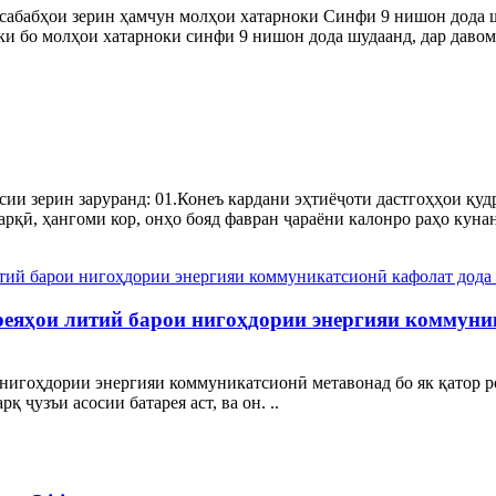
 сабабҳои зерин ҳамчун молҳои хатарноки Синфи 9 нишон дода 
ки бо молҳои хатарноки синфи 9 нишон дода шудаанд, дар давоми
сии зерин заруранд: 01.Конеъ кардани эҳтиёҷоти дастгоҳҳои қуд
рқӣ, ҳангоми кор, онҳо бояд фавран ҷараёни калонро раҳо кунанд
ареяҳои литий барои нигоҳдории энергияи коммун
нигоҳдории энергияи коммуникатсионӣ метавонад бо як қатор ро
​​ҷузъи асосии батарея аст, ва он. ..