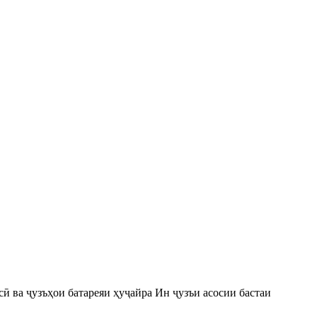
сӣ ва ҷузъҳои батареяи ҳуҷайра Ин ҷузъи асосии бастаи