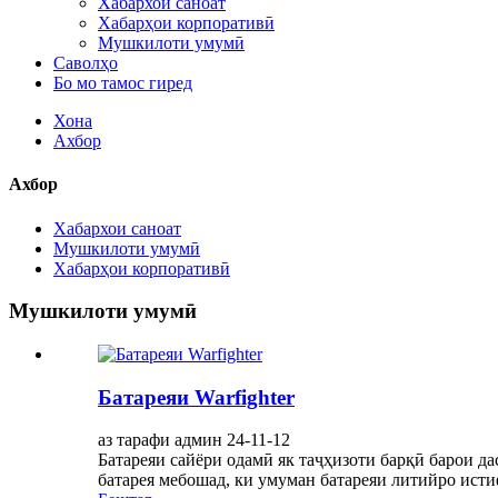
Хабархои саноат
Хабарҳои корпоративӣ
Мушкилоти умумӣ
Саволҳо
Бо мо тамос гиред
Хона
Ахбор
Ахбор
Хабархои саноат
Мушкилоти умумӣ
Хабарҳои корпоративӣ
Мушкилоти умумӣ
Батареяи Warfighter
аз тарафи админ 24-11-12
Батареяи сайёри одамӣ як таҷҳизоти барқӣ барои да
батарея мебошад, ки умуман батареяи литийро истиф