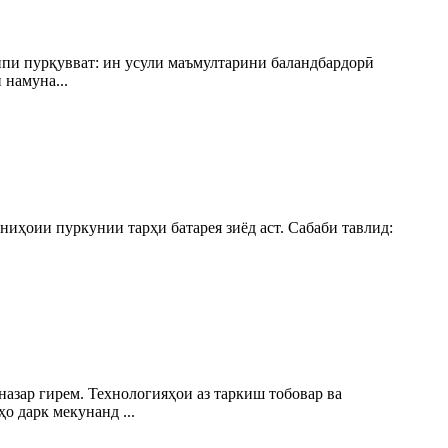
ипи пурқувват: ин усули маъмултарини баландбардорӣ
 намуна...
ниҳоии пуркунии тарҳи батарея зиёд аст. Сабаби тавлид:
 назар гирем. Технологияҳои аз таркиш тобовар ва
о дарк мекунанд ...