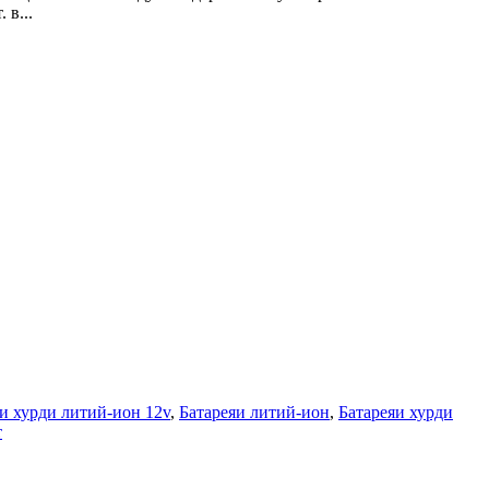
 в...
и хурди литий-ион 12v
,
Батареяи литий-ион
,
Батареяи хурди
т