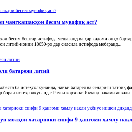
ои чангкашакҳои бесим мувофиқ аст?
ҳои бесим бештар истифода мешаванд ва ҳар кадоми онҳо бартар
ои литий-ионии 18650-ро дар силсила истифода мебаранд...
оли батареяи литий
обаста ба истеҳсолкунанда, навъи батарея ва сенарияи татбиқ ф
 бораи истеҳсолкунанда: Рамзи корхона: Якчанд рақами аввали .
чун молҳои хатарноки синфи 9 ҳангоми ҳамлу нақ