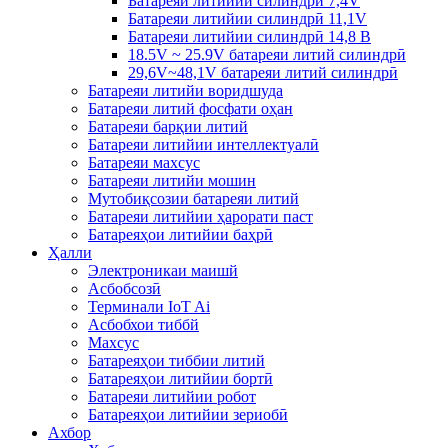
Батареяи литийии силиндрӣ 7,4V
Батареяи литийии силиндрӣ 11,1V
Батареяи литийии силиндрӣ 14,8 В
18.5V ~ 25.9V батареяи литий силиндрӣ
29,6V~48,1V батареяи литий силиндрӣ
Батареяи литийи воридшуда
Батареяи литий фосфати оҳан
Батареяи барқии литий
Батареяи литийии интеллектуалӣ
Батареяи махсус
Батареяи литийи мошин
Мутобиқсозии батареяи литий
Батареяи литийии ҳарорати паст
Батареяҳои литийии баҳрӣ
Ҳалли
Электроникаи маишй
Асбобсозӣ
Терминали IoT Ai
Асбобхои тиббй
Махсус
Батареяҳои тиббии литий
Батареяҳои литийии бортӣ
Батареяи литийии робот
Батареяҳои литийии зериобӣ
Ахбор