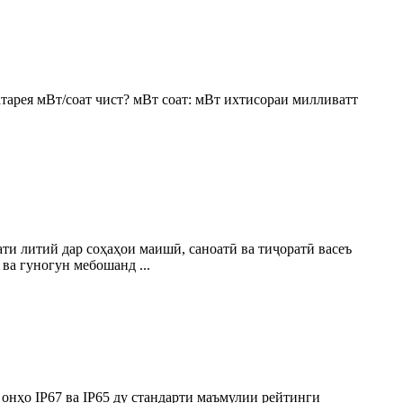
атарея мВт/соат чист? мВт соат: мВт ихтисораи милливатт
и литий дар соҳаҳои маишӣ, саноатӣ ва тиҷоратӣ васеъ
ва гуногун мебошанд ...
 онҳо IP67 ва IP65 ду стандарти маъмулии рейтинги