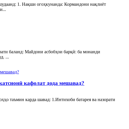
шудаанд: 1. Нақши огоҳкунанда: Кормандони нақлиёт
...
рати баланд: Майдони асбобҳои барқӣ: ба монанди
. ...
икатсионӣ кафолат дода мешавад?
ҳҳо таъмин карда шавад: 1.Интихоби батарея ва назорати