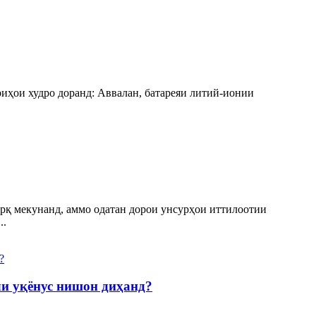
иҳои худро доранд: Аввалан, батареяи литий-ионии
арқ мекунанд, аммо одатан дорои унсурҳои иттилоотии
..
ли уқёнус нишон диҳанд?