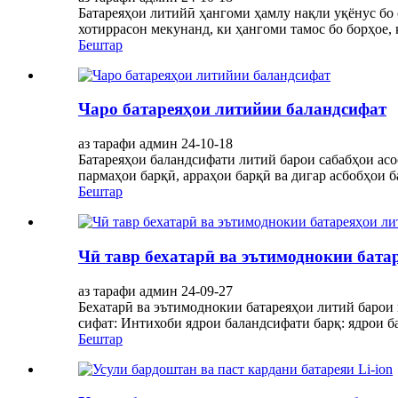
Батареяҳои литийӣ ҳангоми ҳамлу нақли уқёнус бо
хотиррасон мекунанд, ки ҳангоми тамос бо борҳое, 
Бештар
Чаро батареяҳои литийии баландсифат
аз тарафи админ 24-10-18
Батареяҳои баландсифати литий барои сабабҳои асо
пармаҳои барқӣ, арраҳои барқӣ ва дигар асбобҳои ба
Бештар
Чӣ тавр бехатарӣ ва эътимоднокии бат
аз тарафи админ 24-09-27
Бехатарӣ ва эътимоднокии батареяҳои литий барои 
сифат: Интихоби ядрои баландсифати барқ: ядрои барқ 
Бештар