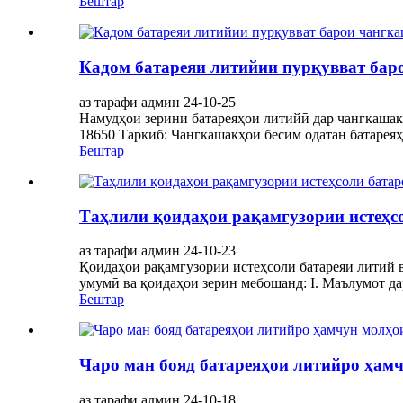
Бештар
Кадом батареяи литийии пурқувват бар
аз тарафи админ 24-10-25
Намудҳои зерини батареяҳои литийӣ дар чангкашак
18650 Таркиб: Чангкашакҳои бесим одатан батареяҳ
Бештар
Таҳлили қоидаҳои рақамгузории истеҳс
аз тарафи админ 24-10-23
Қоидаҳои рақамгузории истеҳсоли батареяи литий в
умумӣ ва қоидаҳои зерин мебошанд: I. Маълумот дар
Бештар
Чаро ман бояд батареяҳои литийро ҳам
аз тарафи админ 24-10-18