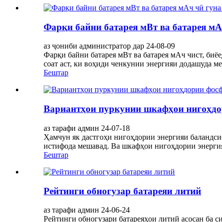
Фарқи байни батарея мВт ва батарея мА
аз ҷониби администратор дар 24-08-09
Фарқи байни батарея мВт ва батарея мАч чист, биё
соат аст, ки воҳиди ченкунии энергияи додашуда ме
Бештар
Вариантҳои пуркунии шкафҳои нигоҳдо
аз тарафи админ 24-07-18
Ҳамчун як дастгоҳи нигоҳдории энергияи баландси
истифода мешавад. Ва шкафҳои нигоҳдории энергияи
Бештар
Рейтинги обногузар батареяи литий
аз тарафи админ 24-06-24
Рейтинги обногузари батареяҳои литий асосан ба си