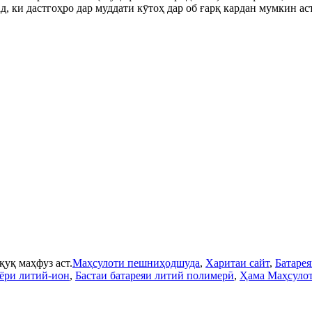
, ки дастгоҳро дар муддати кӯтоҳ дар об ғарқ кардан мумкин аст.
қуқ маҳфуз аст.
Маҳсулоти пешниҳодшуда
,
Харитаи сайт
,
Батарея
йёри литий-ион
,
Бастаи батареяи литий полимерӣ
,
Ҳама Маҳсуло