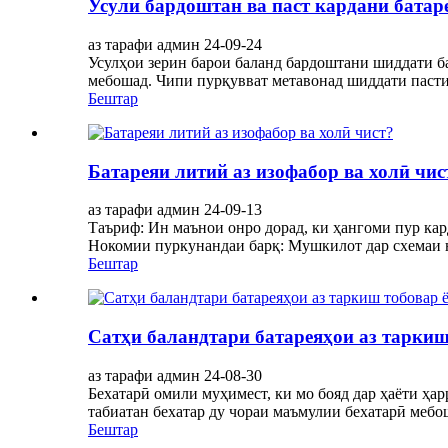
Усули бардоштан ва паст кардани батаре
аз тарафи админ 24-09-24
Усулҳои зерин барои баланд бардоштани шиддати б
мебошад. Чипи пурқувват метавонад шиддати пасти 
Бештар
Батареяи литий аз изофабор ва холӣ чис
аз тарафи админ 24-09-13
Таъриф: Ин маънои онро дорад, ки ҳангоми пур кард
Нокомии пуркунандаи барқ: Мушкилот дар схемаи н
Бештар
Сатҳи баландтари батареяҳои аз таркиш
аз тарафи админ 24-08-30
Бехатарӣ омили муҳимест, ки мо бояд дар ҳаёти ҳар
табиатан бехатар ду чораи маъмулии бехатарӣ мебо
Бештар