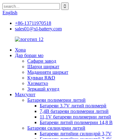
English
+86-13711970518
sales01@xl-battery.com
Хона
Дар бораи мо
Сафари завод
Шарҳи ширкат
Маданияти ширкат
Қувваи R&D
Хизматҳо
Зеркашӣ кунед
Маҳсулот
Батареяи полимерии литий
Батареяи 3.7V литий полимерӣ
7,4В батареяи полимерии литий
11,1V батареяи полимерии литий
Батареяи литий полимерии 14,8 В
Батареяи силиндрии литий
Батареяи литийии силиндрӣ 3,7V