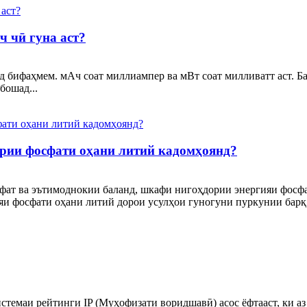
ч чӣ гуна аст?
ед бифаҳмем. мАч соат миллиампер ва мВт соат милливатт аст. Б
бошад...
рии фосфати оҳани литий кадомҳоянд?
фат ва эътимоднокии баланд, шкафи нигоҳдории энергияи фосфат
 фосфати оҳани литий дорои усулҳои гуногуни пуркунии барқ ​​
стемаи рейтинги IP (Муҳофизати воридшавӣ) асос ёфтааст, ки аз