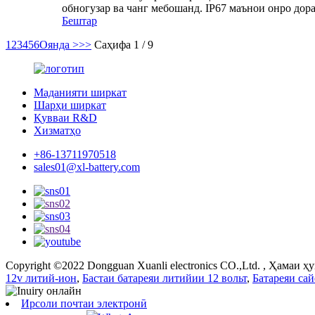
обногузар ва чанг мебошанд. IP67 маънои онро дорад
Бештар
1
2
3
4
5
6
Оянда >
>>
Саҳифа 1 / 9
Маданияти ширкат
Шарҳи ширкат
Қувваи R&D
Хизматҳо
+86-13711970518
sales01@xl-battery.com
Copyright ©2022 Dongguan Xuanli electronics CO.,Ltd. , Ҳамаи ҳу
12v литий-ион
,
Бастаи батареяи литийии 12 вольт
,
Батареяи са
Ирсоли почтаи электронӣ