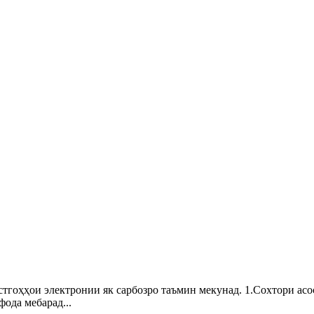
стгоҳҳои электронии як сарбозро таъмин мекунад. 1.Сохтори асо
ода мебарад...