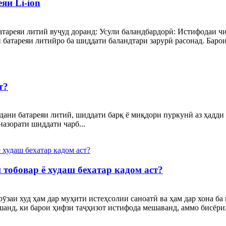
яи Li-ion
атареяи литий вуҷуд доранд: Усули баландбардорӣ: Истифодаи ч
батареяи литийро ба шиддати баландтари зарурӣ расонад. Барои
т?
ани батареяи литий, шиддати барқ ​​ё миқдори пуркунӣ аз ҳадди 
азорати шиддати чарб...
 тобовар ё худаш бехатар кадом аст?
рӯзаи худ ҳам дар муҳити истеҳсолии саноатӣ ва ҳам дар хона ба
шанд, ки барои ҳифзи таҷҳизот истифода мешаванд, аммо бисёриҳ